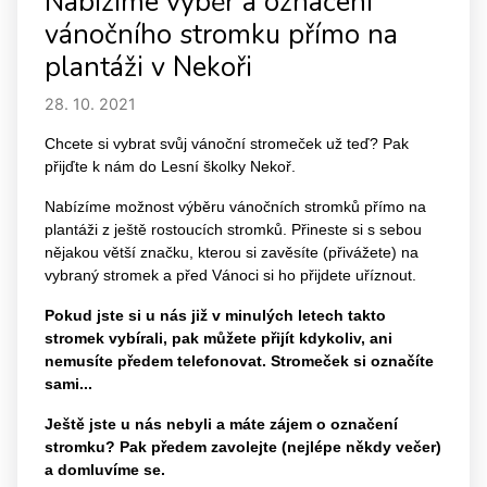
Nabízíme výběr a označení
vánočního stromku přímo na
plantáži v Nekoři
28. 10. 2021
Chcete si vybrat svůj vánoční stromeček už teď? Pak
přijďte k nám do Lesní školky Nekoř.
Nabízíme možnost výběru vánočních stromků přímo na
plantáži z ještě rostoucích stromků. Přineste si s sebou
nějakou větší značku, kterou si zavěsíte (přivážete) na
vybraný stromek a před Vánoci si ho přijdete uříznout.
Pokud jste si u nás již v minulých letech takto
stromek vybírali, pak můžete přijít kdykoliv, ani
nemusíte předem telefonovat. Stromeček si označíte
sami...
Ještě jste u nás nebyli a máte zájem o označení
stromku? Pak předem zavolejte (nejlépe někdy večer)
a domluvíme se.