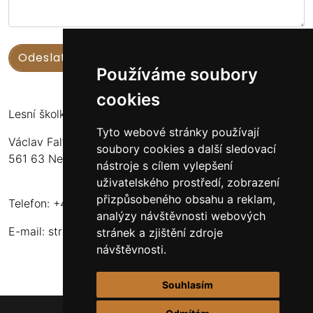
Používáme soubory
cookies
Lesní školka Nekoř
Tyto webové stránky používají
Václav Faltus
soubory cookies a další sledovací
561 63 Nekoř 251
nástroje s cílem vylepšení
uživatelského prostředí, zobrazení
přizpůsobeného obsahu a reklam,
Telefon: +420 732 173 483
analýzy návštěvnosti webových
E-mail:
stromkynekor@seznam.cz
stránek a zjištění zdroje
návštěvnosti.
Souhlasím