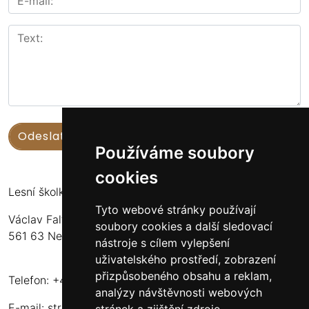
Používáme soubory
cookies
Lesní školka Nekoř
Tyto webové stránky používají
Václav Faltus
soubory cookies a další sledovací
561 63 Nekoř 251
nástroje s cílem vylepšení
uživatelského prostředí, zobrazení
přizpůsobeného obsahu a reklam,
Telefon: +420 732 173 483
analýzy návštěvnosti webových
E-mail:
stromkynekor@seznam.cz