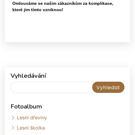
Omlouváme se našim zákazníkům za komplikace,
které jim tímto vzniknou!
Vyhledávání
Fotoalbum
Lesní dřeviny
Lesní školka