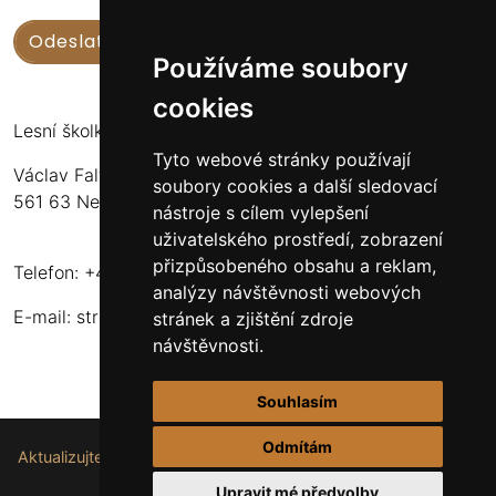
Používáme soubory
cookies
Lesní školka Nekoř
Tyto webové stránky používají
Václav Faltus
soubory cookies a další sledovací
561 63 Nekoř 251
nástroje s cílem vylepšení
uživatelského prostředí, zobrazení
přizpůsobeného obsahu a reklam,
Telefon: +420 732 173 483
analýzy návštěvnosti webových
E-mail:
stromkynekor@seznam.cz
stránek a zjištění zdroje
návštěvnosti.
Souhlasím
Odmítám
Aktualizujte nastavení souborů cookie.
Upravit mé předvolby