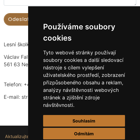
Používáme soubory
cookies
Lesní školka Nekoř
Tyto webové stránky používají
Václav Faltus
soubory cookies a další sledovací
561 63 Nekoř 251
nástroje s cílem vylepšení
uživatelského prostředí, zobrazení
přizpůsobeného obsahu a reklam,
Telefon: +420 732 173 483
analýzy návštěvnosti webových
E-mail:
stromkynekor@seznam.cz
stránek a zjištění zdroje
návštěvnosti.
Souhlasím
Odmítám
Aktualizujte nastavení souborů cookie.