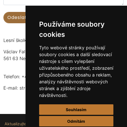
Používáme soubory
cookies
Lesní školka Nekoř
Tyto webové stránky používají
Václav Faltus
soubory cookies a další sledovací
561 63 Nekoř 251
nástroje s cílem vylepšení
uživatelského prostředí, zobrazení
přizpůsobeného obsahu a reklam,
Telefon: +420 732 173 483
analýzy návštěvnosti webových
E-mail:
stromkynekor@seznam.cz
stránek a zjištění zdroje
návštěvnosti.
Souhlasím
Odmítám
Aktualizujte nastavení souborů cookie.