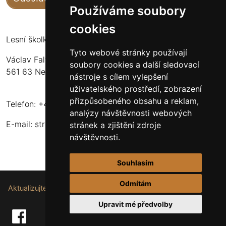
Používáme soubory
cookies
Lesní školka Nekoř
Tyto webové stránky používají
Václav Faltus
soubory cookies a další sledovací
561 63 Nekoř 251
nástroje s cílem vylepšení
uživatelského prostředí, zobrazení
přizpůsobeného obsahu a reklam,
Telefon: +420 732 173 483
analýzy návštěvnosti webových
E-mail:
stromkynekor@seznam.cz
stránek a zjištění zdroje
návštěvnosti.
Souhlasím
Odmítám
Aktualizujte nastavení souborů cookie.
Upravit mé předvolby