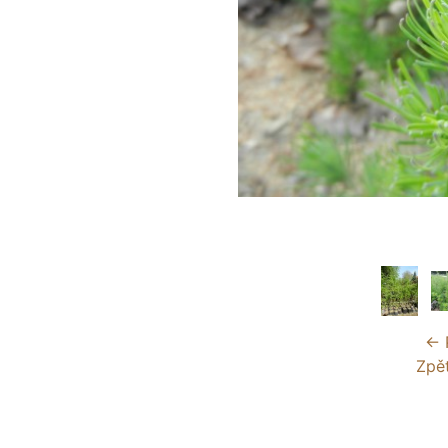
← 
Zpě