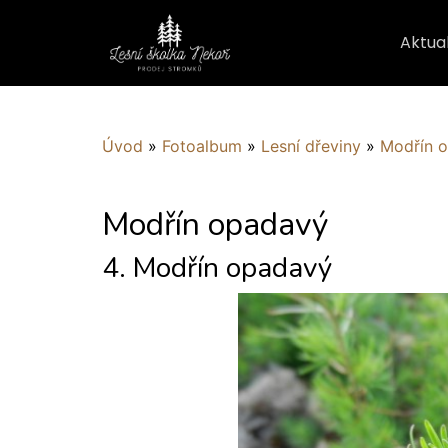
Aktual
Úvod
»
Fotoalbum
»
Lesní dřeviny
»
Modřín 
Modřín opadavý
4. Modřín opadavý