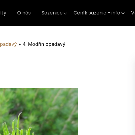
ity
O nás
Sazenice
Ceník sazenic - info
V
opadavý
»
4. Modřín opadavý