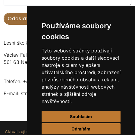
Používáme soubory
cookies
Lesní školka Nekoř
Tyto webové stránky používají
Václav Faltus
soubory cookies a další sledovací
561 63 Nekoř 251
nástroje s cílem vylepšení
uživatelského prostředí, zobrazení
přizpůsobeného obsahu a reklam,
Telefon: +420 732 173 483
analýzy návštěvnosti webových
E-mail:
stromkynekor@seznam.cz
stránek a zjištění zdroje
návštěvnosti.
Souhlasím
Odmítám
Aktualizujte nastavení souborů cookie.