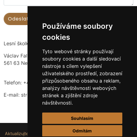
Používáme soubory
cookies
Lesní školka Nekoř
Tyto webové stránky používají
Václav Faltus
soubory cookies a další sledovací
561 63 Nekoř 251
nástroje s cílem vylepšení
uživatelského prostředí, zobrazení
přizpůsobeného obsahu a reklam,
Telefon: +420 732 173 483
analýzy návštěvnosti webových
E-mail:
stromkynekor@seznam.cz
stránek a zjištění zdroje
návštěvnosti.
Souhlasím
Odmítám
Aktualizujte nastavení souborů cookie.