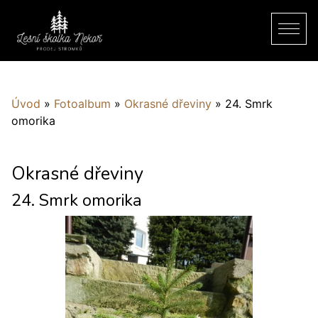
Úvod
»
Fotoalbum
»
Okrasné dřeviny
»
24. Smrk
omorika
Okrasné dřeviny
24. Smrk omorika