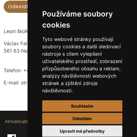
Používáme soubory
cookies
Lesní školka Nekoř
Tyto webové stránky používají
Václav Faltus
soubory cookies a další sledovací
561 63 Nekoř 251
nástroje s cílem vylepšení
uživatelského prostředí, zobrazení
přizpůsobeného obsahu a reklam,
Telefon: +420 732 173 483
analýzy návštěvnosti webových
E-mail:
stromkynekor@seznam.cz
stránek a zjištění zdroje
návštěvnosti.
Souhlasím
Odmítám
Aktualizujte nastavení souborů cookie.
Upravit mé předvolby