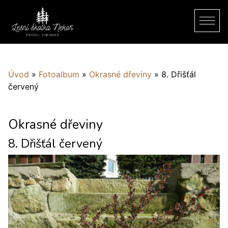
Úvod
»
Fotoalbum
»
Okrasné dřeviny
»
8. Dřišťál
červený
Okrasné dřeviny
8. Dřišťál červený