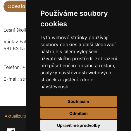
Používáme soubory
cookies
Lesní školka Nekoř
Tyto webové stránky používají
Václav Faltus
soubory cookies a další sledovací
561 63 Nekoř 251
nástroje s cílem vylepšení
uživatelského prostředí, zobrazení
přizpůsobeného obsahu a reklam,
Telefon: +420 732 173 483
analýzy návštěvnosti webových
E-mail:
stromkynekor@seznam.cz
stránek a zjištění zdroje
návštěvnosti.
Souhlasím
Odmítám
Aktualizujte nastavení souborů cookie.
Upravit mé předvolby