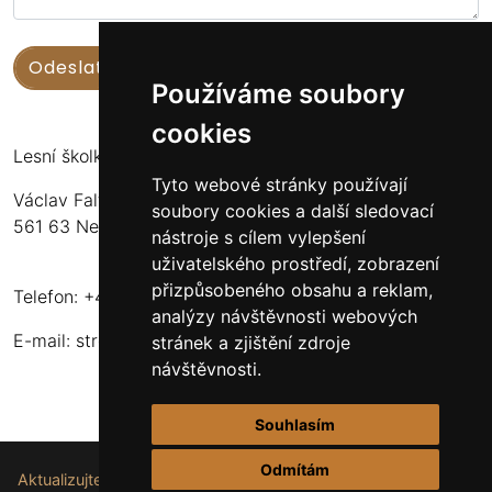
Používáme soubory
cookies
Lesní školka Nekoř
Tyto webové stránky používají
Václav Faltus
soubory cookies a další sledovací
561 63 Nekoř 251
nástroje s cílem vylepšení
uživatelského prostředí, zobrazení
přizpůsobeného obsahu a reklam,
Telefon: +420 732 173 483
analýzy návštěvnosti webových
E-mail:
stromkynekor@seznam.cz
stránek a zjištění zdroje
návštěvnosti.
Souhlasím
Odmítám
Aktualizujte nastavení souborů cookie.